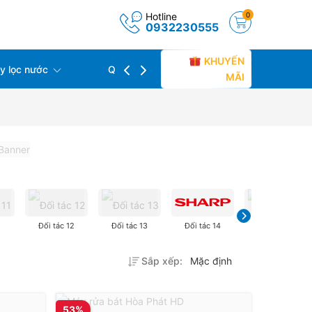
Hotline
0
0932230555
KHUYẾN
 lọc nước
Quạt làm mát
Thiết bị bếp
MÃI
1
Đối tác 12
Đối tác 13
Đối tác 14
Đối tác 15
Sắp xếp:
Mặc định
53%