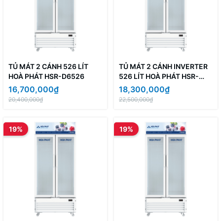
TỦ MÁT 2 CÁNH 526 LÍT
TỦ MÁT 2 CÁNH INVERTER
HOÀ PHÁT HSR-D6526
526 LÍT HOÀ PHÁT HSR-
D8526
16,700,000₫
18,300,000₫
20,400,000₫
22,500,000₫
19%
19%