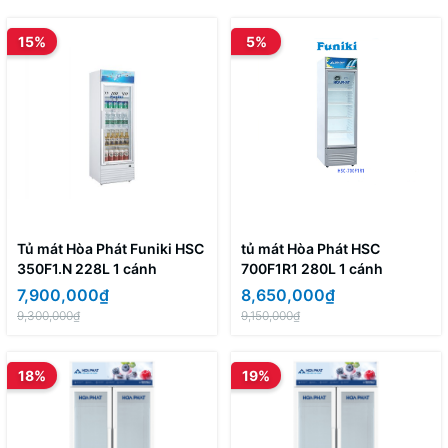
15%
5%
Tủ mát Hòa Phát Funiki HSC
tủ mát Hòa Phát HSC
350F1.N 228L 1 cánh
700F1R1 280L 1 cánh
7,900,000₫
8,650,000₫
9,300,000₫
9,150,000₫
18%
19%