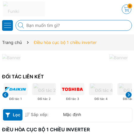
0
Trang chủ
Điều hòa cục bộ 1 chiều inverter
ĐỐI TÁC LIÊN KẾT
Đối tác 1
Đối tác 2
Đối tác 3
Đối tác 4
Đối tác
Sắp xếp:
Mặc định
Lọc
ĐIỀU HÒA CỤC BỘ 1 CHIỀU INVERTER