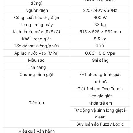
đứng)
Nguồn điện
220-240V~/50Hz
Công suất tiêu thụ điện
400 W
Trọng lượng máy
33 kg
Kích thước máy (RxSxC)
515 x 525 x 932 mm
Khối lượng giặt
8.5 kg
Tốc độ vắt (vòng/phút)
700
Áp lực nước vào (MPa)
0.03 – 0.8 Mpa
Màu sắc
Ghi sáng
Tính năng
Chương trình giặt
7+1 chương trình giặt
TurboW
Giặt 1 chạm One Touch
Hẹn giờ giặt
Tiện ích
Khóa trẻ em
Tự động vệ sinh lồng giặt i-
clean
Suy luận ảo Fuzzy Logic
Hiệu quả vận hành