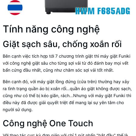
Tính năng công nghệ
Giặt sạch sâu, chống xoắn rối
Bên cạnh việc tích hợp tới 7 chương trình giặt thì máy giặt Funiki
với công nghệ giặt sâu cho từng sợi vải từ đó đánh bay mọi vết
bẩn cứng đầu nhất, cũng như chăm sóc sợi vải tốt nhất.
Bên cạnh đó, với máy giặt lồng đứng (cửa trên) thường hay xảy
ra tình trạng quần áo bị xoắn rối...quần áo giặt không được sạch,
cũng như có thể bị kéo giãn, rách...Nhưng với máy giặt Funiki thì
điều này đã được giải quyết triệt để mang lại sự yên tâm cho
người sử dụng.
Công nghệ One Touch
Với thao tác cực kỳ đơn giản với chỉ 1 nút nhấn "bắt đầu" thế là